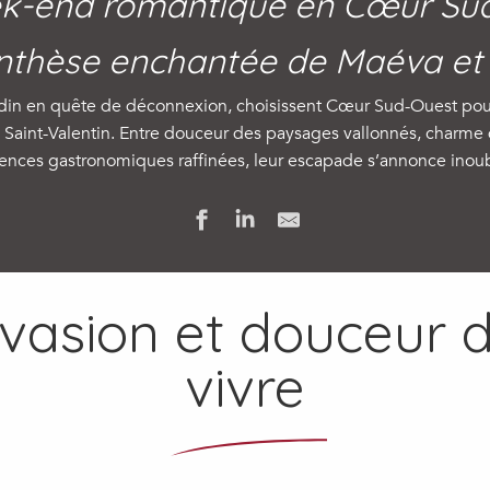
k-end romantique en Cœur Su
nthèse enchantée de Maéva et
din en quête de déconnexion, choisissent Cœur Sud-Ouest pour s
Saint-Valentin. Entre douceur des paysages vallonnés, charme d
ences gastronomiques raffinées, leur escapade s’annonce inoub
vasion et douceur 
vivre