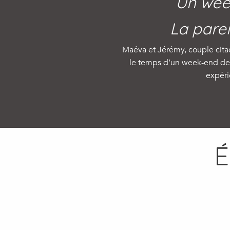
Un wee
La pare
Maéva et Jérémy, couple cita
le temps d’un week-end de 
expéri
É