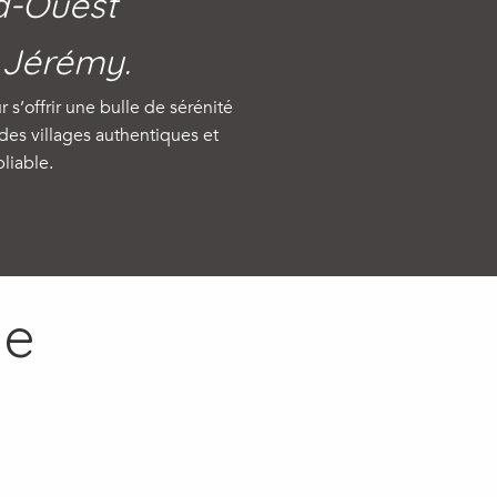
d-Ouest
 Jérémy.
’offrir une bulle de sérénité
es villages authentiques et
liable.
de