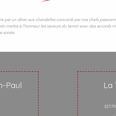
ire par un dîner aux chandelles concocté par nos chefs passio
ntin mettra à l’honneur les saveurs du terroir avec des accords m
e soirée.
n-Paul
La 
32170 