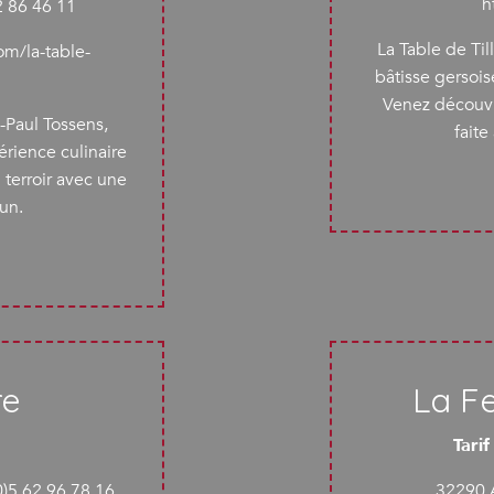
h
2 86 46 11
La Table de Ti
m/la-table-
bâtisse gersoi
Venez découvri
-Paul Tossens,
faite
érience culinaire
 terroir avec une
un.
re
La F
Tari
0)5 62 96 78 16
32290 A