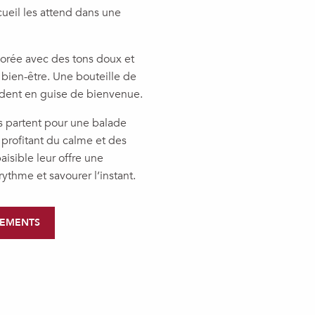
cueil les attend dans une
rée avec des tons doux et
e bien-être. Une bouteille de
endent en guise de bienvenue.
ls partent pour une balade
 profitant du calme et des
aisible leur offre une
rythme et savourer l’instant.
GEMENTS