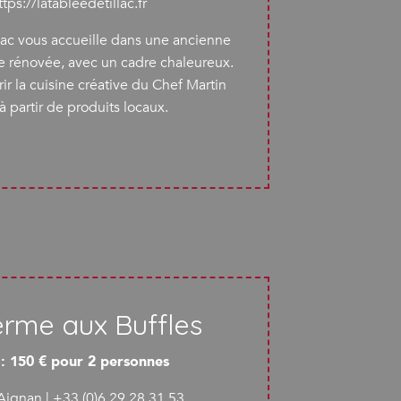
ttps://latableedetillac.fr
llac vous accueille dans une ancienne
se rénovée, avec un cadre chaleureux.
r la cuisine créative du Chef Martin
 à partir de produits locaux.
erme aux Buffles
f : 150 € pour 2 personnes
ignan | +33 (0)6 29 28 31 53