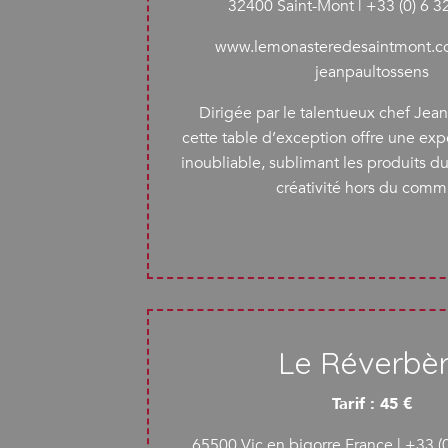
32400 Saint-Mont | +33 (0) 6 3
www.lemonasteredesaintmont.co
jeanpaultossens
Dirigée par le talentueux chef Jean
cette table d’exception offre une exp
inoubliable, sublimant les produits du
créativité hors du comm
Le Réverbè
Tarif : 45 €
65500 Vic en bigorre France | +33 (