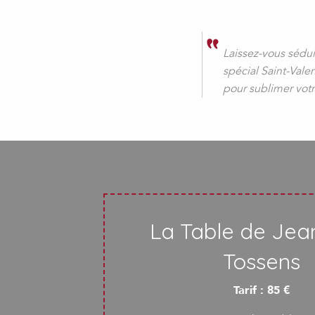
Laissez-vous sédu
spécial Saint-Vale
pour sublimer votr
La Table de Jea
Tossens
Tarif : 85 €