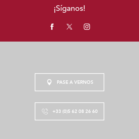
CHALET PELERINS
¡Síganos!
GÎTE DU CAPITOU
LES CHAMBRES DE LA PEPITE
GÎTE 1 - DOMAINE LOGIS GASCOGNE
MEUBLÉ LE RELAIS DE LA TOUR
LE BASTIDE
PASE A VERNOS
+33 (0)5 62 08 26 60