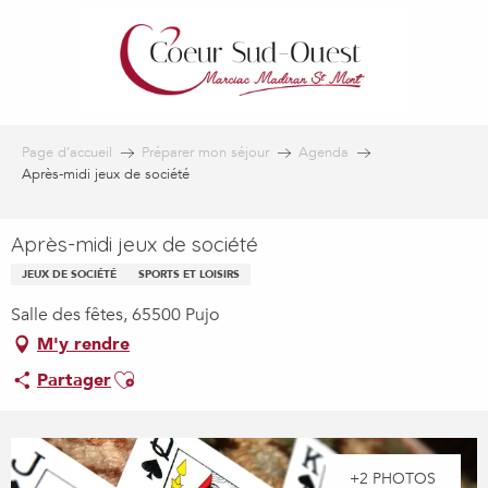
Aller
au
contenu
principal
Page d’accueil
Préparer mon séjour
Agenda
Après-midi jeux de société
Après-midi jeux de société
JEUX DE SOCIÉTÉ
SPORTS ET LOISIRS
Salle des fêtes, 65500 Pujo
M'y rendre
Ajouter aux favoris
Partager
+2 PHOTOS