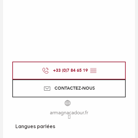
+33 (0)7 84 65 19
▒▒
CONTACTEZ-NOUS
armagnacadour.fr
Langues parlées
Langues parlées