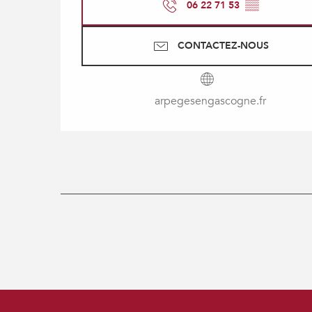
06 22 71 53
▒▒
CONTACTEZ-NOUS
arpegesengascogne.fr