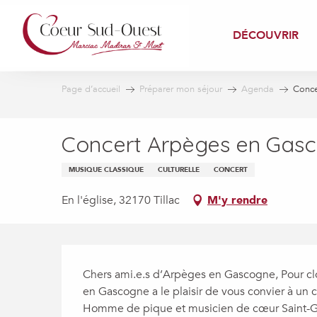
Aller
au
DÉCOUVRIR
contenu
principal
Page d’accueil
Préparer mon séjour
Agenda
Conce
Concert Arpèges en Gas
MUSIQUE CLASSIQUE
CULTURELLE
CONCERT
En l'église, 32170 Tillac
M'y rendre
Description
Chers ami.e.s d’Arpèges en Gascogne, Pour clor
en Gascogne a le plaisir de vous convier à un 
Homme de pique et musicien de cœur Saint-Geor