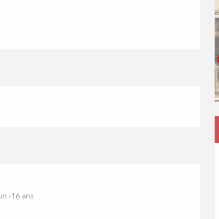
—
n -16 ans