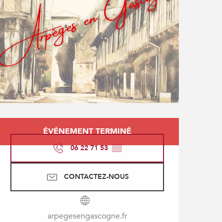
Ouverture et coordonné
ÉVÉNEMENT TERMINÉ
06 22 71 53
▒▒
CONTACTEZ-NOUS
arpegesengascogne.fr