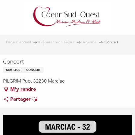
Aller
au
contenu
principal
Page d’accueil
Préparer mon séjour
Agenda
Concert
Concert
MUSIQUE
CONCERT
PILGRIM Pub, 32230 Marciac
M'y rendre
Ajouter aux favoris
Partager