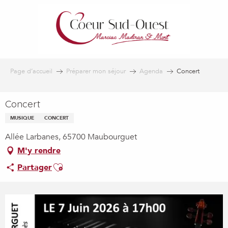
Aller
au
contenu
principal
Page d’accueil
Préparer mon séjour
Agenda
Concert
Concert
MUSIQUE
CONCERT
Allée Larbanes, 65700 Maubourguet
M'y rendre
Ajouter aux favoris
Partager