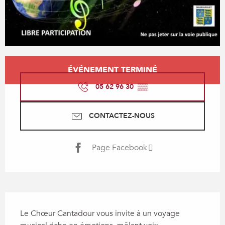
Ouverture et coordonnées
ÉVÉNEMENT TERMINÉ
05 62 96 30
▒▒
CONTACTEZ-NOUS
Page Facebook
Description
Le Chœur Cantadour vous invite à un voyage 