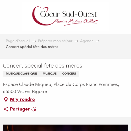
Aller
au
contenu
principal
Page d’accueil
Préparer mon séjour
Agenda
Concert spécial fête des mères
Concert spécial fête des mères
MUSIQUE CLASSIQUE
MUSIQUE
CONCERT
Espace Claude Miqueu, Place du Corps Franc Pommies,
65500 Vic-en-Bigorre
M'y rendre
Ajouter aux favoris
Partager