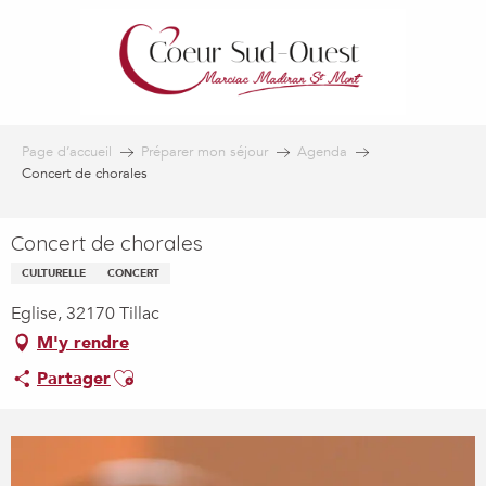
Aller
au
contenu
principal
Page d’accueil
Préparer mon séjour
Agenda
Concert de chorales
Concert de chorales
CULTURELLE
CONCERT
Eglise, 32170 Tillac
M'y rendre
Ajouter aux favoris
Partager