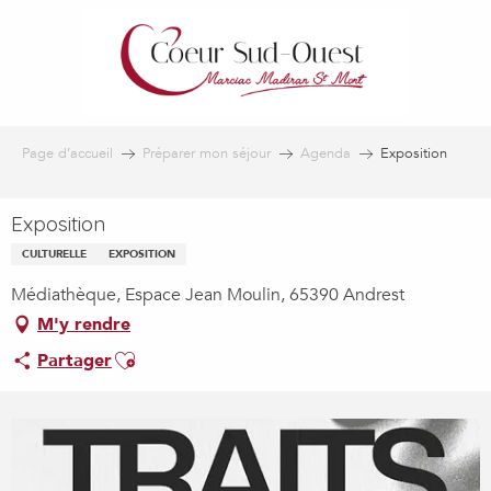
Aller
au
contenu
principal
Page d’accueil
Préparer mon séjour
Agenda
Exposition
Exposition
CULTURELLE
EXPOSITION
Médiathèque, Espace Jean Moulin, 65390 Andrest
M'y rendre
Ajouter aux favoris
Partager