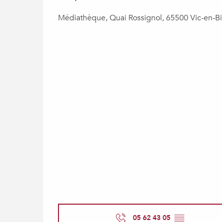
Médiathèque, Quai Rossignol, 65500 Vic-en-B
05 62 43 05
▒▒