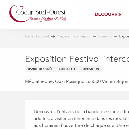
Aller
au
DÉCOUVRIR
contenu
principal
Page d’accueil
Préparer mon séjour
Agenda
Expos
Exposition Festival inte
BANDE DESSINÉE
CULTURELLE
EXPOSITION
Médiathèque, Quai Rossignol, 65500 Vic-en-Bigor
Description
Découvrez l'univers de la bande-dessinée à trav
adultes, à visiter en itinérance dans les médi
aux horaires d'ouverture de chaque site. Une exp