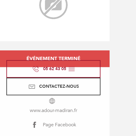
Ouverture et coordonné
ÉVÉNEMENT TERMINÉ
05 62 43 05
▒▒
CONTACTEZ-NOUS
www.adour-madiran.fr
Page Facebook