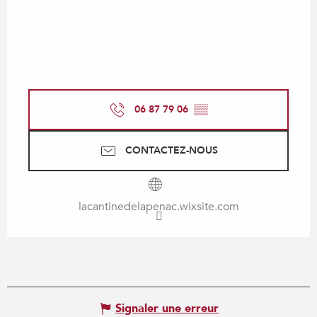
06 87 79 06
▒▒
CONTACTEZ-NOUS
lacantinedelapenac.wixsite.com
Signaler une erreur