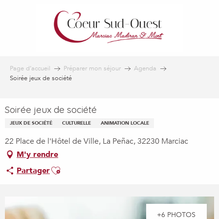
Aller
au
contenu
principal
Page d’accueil
Préparer mon séjour
Agenda
Soirée jeux de société
Soirée jeux de société
JEUX DE SOCIÉTÉ
CULTURELLE
ANIMATION LOCALE
22 Place de l'Hôtel de Ville, La Peñac, 32230 Marciac
M'y rendre
Ajouter aux favoris
Partager
+6 PHOTOS