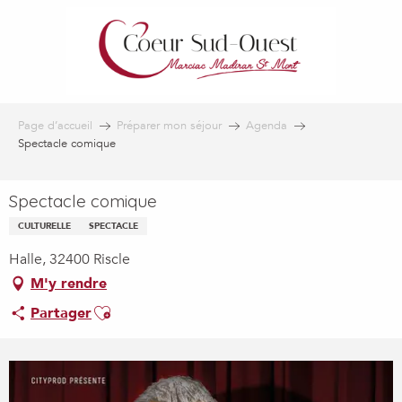
Aller
au
contenu
principal
Page d’accueil
Préparer mon séjour
Agenda
Spectacle comique
Spectacle comique
CULTURELLE
SPECTACLE
Halle, 32400 Riscle
M'y rendre
Ajouter aux favoris
Partager