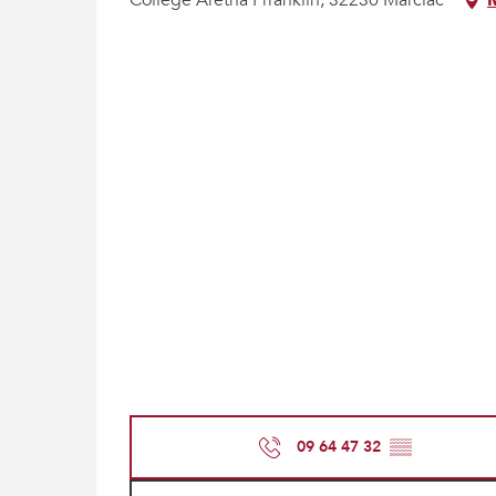
Collège Aretha Frranklin, 32230 Marciac
09 64 47 32
▒▒