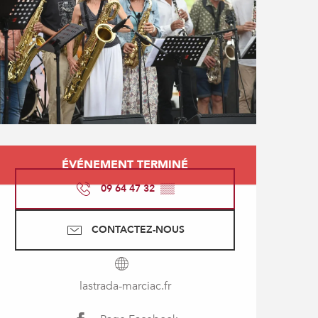
Ouverture et coordonné
ÉVÉNEMENT TERMINÉ
09 64 47 32
▒▒
CONTACTEZ-NOUS
lastrada-marciac.fr