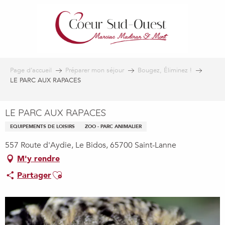
Aller
au
contenu
principal
Page d’accueil
Préparer mon séjour
Bougez, Éliminez !
LE PARC AUX RAPACES
LE PARC AUX RAPACES
EQUIPEMENTS DE LOISIRS
ZOO - PARC ANIMALIER
557 Route d'Aydie, Le Bidos, 65700 Saint-Lanne
M'y rendre
Ajouter aux favoris
Partager