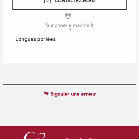
CONTACTEZ-NOUS
fauconnerie-marche.fr
Langues parlées
Langues parlées
Signaler une erreur