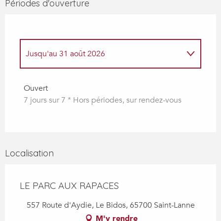
Périodes d'ouverture
Jusqu'au
31 août 2026
Du
4 avril 2026
au
2 mai 2026
Ouvert
7 jours sur 7 * Hors périodes, sur rendez-vous
Du
3 mai 2026
au
30 juin 2026
Localisation
LE PARC AUX RAPACES
557 Route d'Aydie, Le Bidos, 65700 Saint-Lanne
M'y rendre