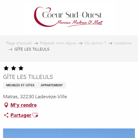
Aller
au
contenu
principal
Page d’accueil
Préparer mon séjour
Où dormir ?
Locations
GÎTE LES TILLEULS
GÎTE LES TILLEULS
MEUBLÉS ET GÎTES
APPARTEMENT
Matras, 32230 Ladevèze-Ville
M'y rendre
Ajouter aux favoris
Partager