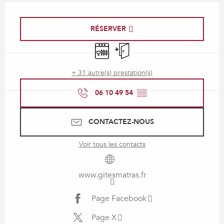
Ouverture et coordonnées
RÉSERVER
Lave vaisselle
Entrée indépendante
+ 31 autre(s) prestation(s)
06 10 49 54
▒▒
CONTACTEZ-NOUS
Voir tous les contacts
www.gitesmatras.fr
Page Facebook
Page X