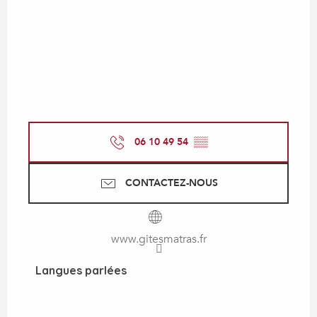
06 10 49 54
▒▒
CONTACTEZ-NOUS
www.gitesmatras.fr
Langues parlées
Langues parlées