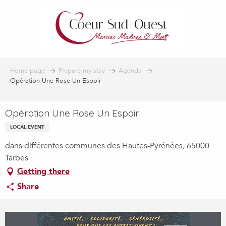
Aller
au
contenu
principal
Home page
Prepare my stay
Agenda
Opération Une Rose Un Espoir
Opération Une Rose Un Espoir
LOCAL EVENT
dans différentes communes des Hautes-Pyrénées, 65000
Tarbes
Getting there
Share