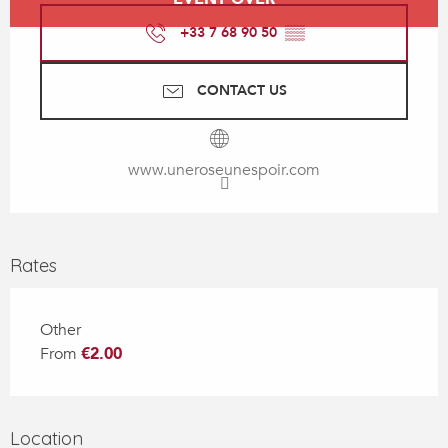
+33 7 68 90 50
▒▒
CONTACT US
www.uneroseunespoir.com
Rates
Other
From
€2.00
Location