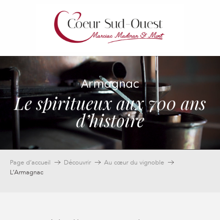
Aller
au
contenu
principal
Armagnac
Le spiritueux aux 700 ans
d’histoire
Page d’accueil
Découvrir
Au cœur du vignoble
L’Armagnac