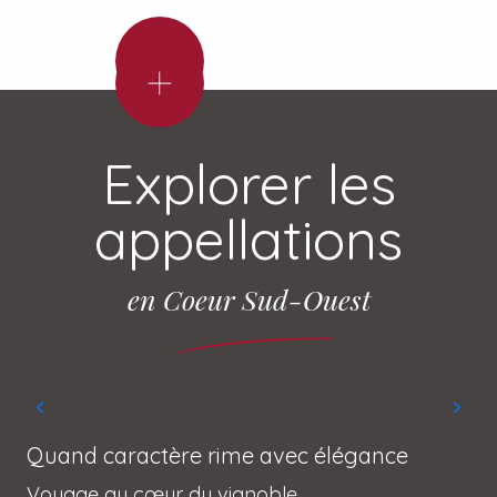
Cocktail
Cocktail
Armagnac
d’Armagnac
after
douceur
all
Ingrédients
Ingrédients
Explorer les
appellations
en Coeur Sud-Ouest
Quand caractère rime avec élégance
Voyage au cœur du vignoble