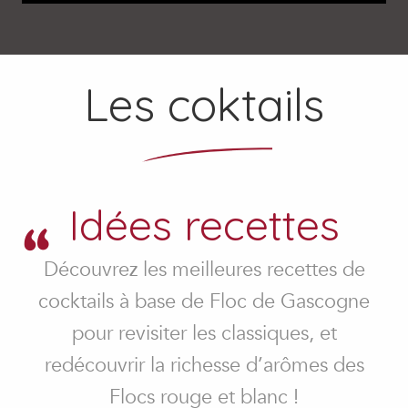
Les coktails
Idées recettes
Découvrez les meilleures recettes de
cocktails à base de Floc de Gascogne
pour revisiter les classiques, et
Le Floc-Tonic au Floc de Gascogne rouge
Cocktail Saint Valentin “Mon Amour”
redécouvrir la richesse d’arômes des
Ingrédients pour 1 verre de cocktail
Ingrédients pour 1 verre cocktail
Cocktail Pink-Flower
Ingrédients pour 1 verre à cocktail
Flocs rouge et blanc !