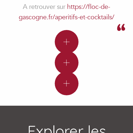
A retrouver sur
https://floc-de-
Préparation
Préparation
gascogne.fr/aperitifs-et-cocktails/
Préparation
Explorer les