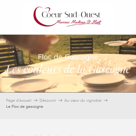
Aller
au
contenu
principal
Floc de Gascogne
Les couleurs de la Gascogne
Page d’accueil
Découvrir
Au cœur du vignoble
Le Floc de gascogne