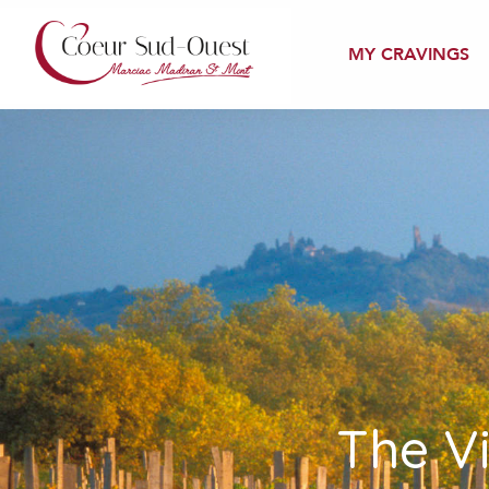
Aller
au
MY CRAVINGS
contenu
principal
The V