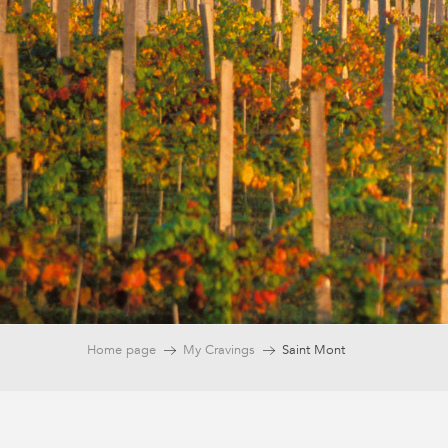
Home page
My Cravings
Saint Mont