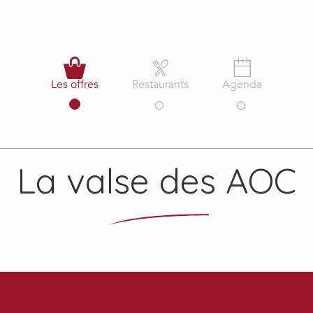
Les offres
Restaurants
Agenda
La valse des AOC
Flavours of Occitanie
FLAVOURS